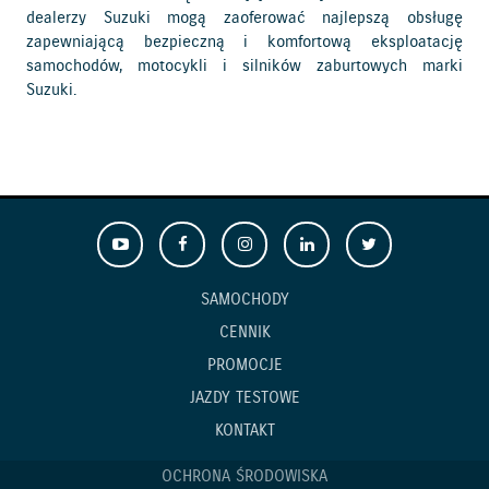
dealerzy Suzuki mogą zaoferować najlepszą obsługę
zapewniającą bezpieczną i komfortową eksploatację
samochodów, motocykli i silników zaburtowych marki
Suzuki.
SAMOCHODY
CENNIK
PROMOCJE
JAZDY TESTOWE
KONTAKT
OCHRONA ŚRODOWISKA