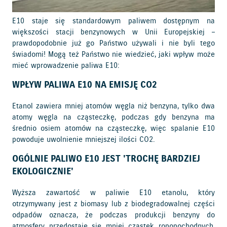
E10 staje się standardowym paliwem dostępnym na
większości stacji benzynowych w Unii Europejskiej –
prawdopodobnie już go Państwo używali i nie byli tego
świadomi! Mogą też Państwo nie wiedzieć, jaki wpływ może
mieć wprowadzenie paliwa E10:
WPŁYW PALIWA E10 NA EMISJĘ CO2
Etanol zawiera mniej atomów węgla niż benzyna, tylko dwa
atomy węgla na cząsteczkę, podczas gdy benzyna ma
średnio osiem atomów na cząsteczkę, więc spalanie E10
powoduje uwolnienie mniejszej ilości CO2.
OGÓLNIE PALIWO E10 JEST 'TROCHĘ BARDZIEJ
EKOLOGICZNIE'
Wyższa zawartość w paliwie E10 etanolu, który
otrzymywany jest z biomasy lub z biodegradowalnej części
odpadów oznacza, że podczas produkcji benzyny do
atmosfery przedostaje się mniej cząstek ropopochodnych.