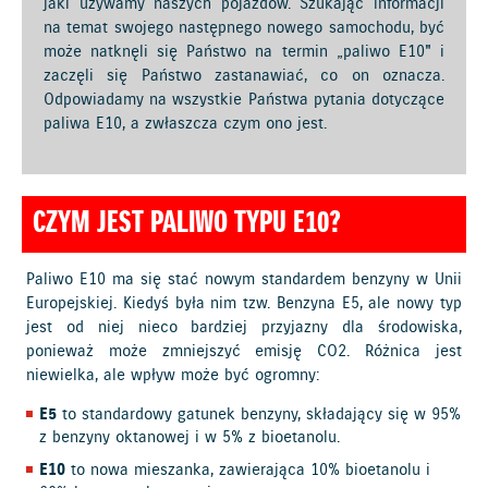
jaki używamy naszych pojazdów. Szukając informacji
na temat swojego następnego nowego samochodu, być
może natknęli się Państwo na termin „paliwo E10" i
zaczęli się Państwo zastanawiać, co on oznacza.
Odpowiadamy na wszystkie Państwa pytania dotyczące
paliwa E10, a zwłaszcza czym ono jest.
CZYM JEST PALIWO TYPU E10?
Paliwo E10 ma się stać nowym standardem benzyny w Unii
Europejskiej. Kiedyś była nim tzw. Benzyna E5, ale nowy typ
jest od niej nieco bardziej przyjazny dla środowiska,
ponieważ może zmniejszyć emisję CO2. Różnica jest
niewielka, ale wpływ może być ogromny:
E5
to standardowy gatunek benzyny, składający się w 95%
z benzyny oktanowej i w 5% z bioetanolu.
E10
to nowa mieszanka, zawierająca 10% bioetanolu i